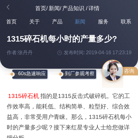
首页
/
新闻
/
产品知识
/
详情
首页
关于
产品
新闻
服务
联系
1315碎石机每小时的产量多少?
作者:张丹丹
发布时间: 2019-04-16 17:23:19
咨询
60s急速响应
到厂参观考察
1315碎石机
指的是1315反击式破碎机。它的工
作效率高，能耗低、结构简单、粒型好、综合效
益高，非常受用户青睐。那么，1315碎石机每小
时的产量多少呢？接下来红星专业人士给您做详
细分析。