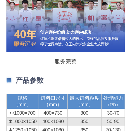
服务完善
产品参数
规格
进料口尺寸
最大进料粒度
处理能力
（mm）
（mm）
（mm）
（t/h）
Φ1000×700
400×730
300
30-70
Φ1000×1050
400×1080
350
50-90
Φ1250×1050
400×1080
350
70-130