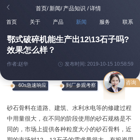
首页
/
新闻
/
产品知识
/
详情
首页
关于
产品
新闻
服务
联系
鄂式破碎机能生产出12\13石子吗?
效果怎么样？
作者:赵华
发布时间: 2019-10-15 10:58:59
咨询
60s急速响应
到厂参观考察
砂石骨料在道路、建筑、水利水电等的修建过程
中用量很大，在不同的阶段使用的砂石规格是不
同的，市场上提供各种粒度大小的砂石骨料，近
期的市场对12、13石子的需求量很大，有投资用