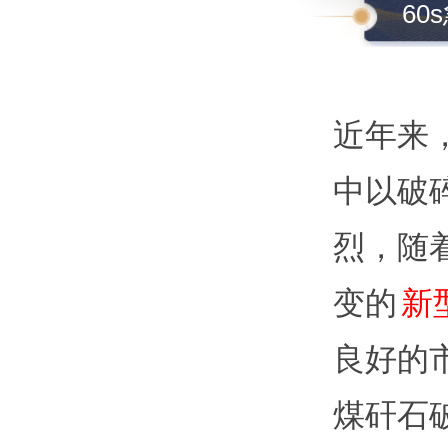
60
近年来
中以破
烈，随
变的
新
良好的
煤矸石