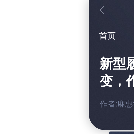
首页
新型
变，
作者:麻惠