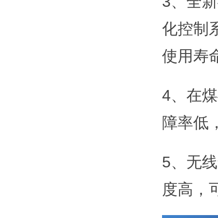
3、全
化控制
使用寿
4、在
障率低
5、无
度高，