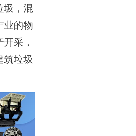
垃圾，混
作业的物
产开采，
建筑垃圾