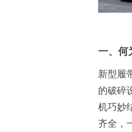
一、何
新型履
的破碎
机巧妙
齐全，