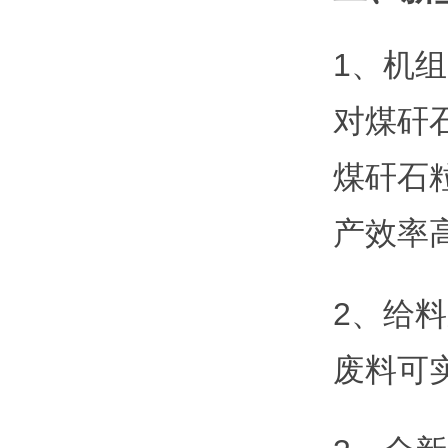
1、机
对煤矸
煤矸石
产效率
2、给
废料可