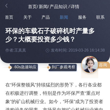
首页
/
新闻
/
产品知识
/
详情
首页
关于
产品
新闻
服务
联系
环保的车载石子破碎机时产量多
少？大概要投资多少钱？
作者:王真真
发布时间: 2019-03-26 16:14:38
咨询
60s急速响应
到厂参观考察
在“环保整顿风”持续猛烈的形势下，各行各业都
在积极进行调整，特别是作为环保严查“重点对
象”的矿山机械行业。如今，“环保”成为了投资者
选购设备的因素，市场风向把矿山机械行业推向