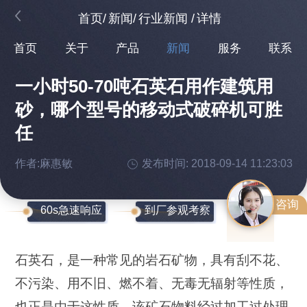
首页
/
新闻
/
行业新闻
/
详情
首页
关于
产品
新闻
服务
联系
一小时50-70吨石英石用作建筑用
砂，哪个型号的移动式破碎机可胜
任
作者:麻惠敏
发布时间: 2018-09-14 11:23:03
咨询
60s急速响应
到厂参观考察
石英石，是一种常见的岩石矿物，具有刮不花、
不污染、用不旧、燃不着、无毒无辐射等性质，
也正是由于这性质，该矿石物料经过加工过处理