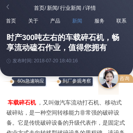
首页
/
新闻
/
行业新闻
/
详情
首页
关于
产品
新闻
服务
联系
时产300吨左右的车载碎石机，畅
享流动磕石作业，值得您拥有
发布时间: 2018-07-20 18:40:16
咨询
60s急速响应
到厂参观考察
车载碎石机
，又叫做汽车流动打石机、移动式
破碎站，是一种空间转移能力非常强的破碎设
备。它是传统破碎设备的升级代表作，是固定式
作业方式走向转移型破碎设备的里程碑。该设备