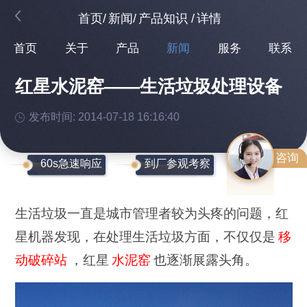
首页
/
新闻
/
产品知识
/
详情
首页
关于
产品
新闻
服务
联系
红星水泥窑——生活垃圾处理设备
发布时间: 2014-07-18 16:16:40
咨询
60s急速响应
到厂参观考察
生活垃圾一直是城市管理者较为头疼的问题，红
星机器发现，在处理生活垃圾方面，不仅仅是
移
动破碎站
，红星
水泥窑
也逐渐展露头角。