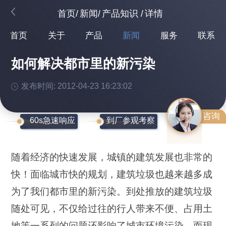
首页
/
新闻
/
产品知识
/
详情
首页
关于
产品
新闻
服务
联系
如何解决都市里的新污染
发布时间: 2012-04-23 16:23:02
咨询
60s急速响应
到厂参观考察
随着经济的快速发展，城镇的建筑发展也非常的
快！面临城市快的规划，建筑垃圾也越来越多成
为了我们都市里的新污染。到处推放的建筑垃圾
随处可见，不仅给过往的行人带来不便、占用土
地等一系列的问题还影响了城市环境污染。而现