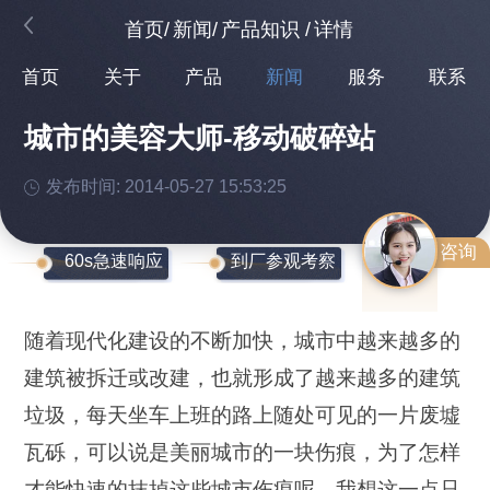
首页
/
新闻
/
产品知识
/
详情
首页
关于
产品
新闻
服务
联系
城市的美容大师-移动破碎站
发布时间: 2014-05-27 15:53:25
咨询
60s急速响应
到厂参观考察
随着现代化建设的不断加快，城市中越来越多的
建筑被拆迁或改建，也就形成了越来越多的建筑
垃圾，每天坐车上班的路上随处可见的一片废墟
瓦砾，可以说是美丽城市的一块伤痕，为了怎样
才能快速的抹掉这些城市伤痕呢，我想这一点只