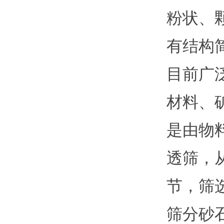
粉状、
有结构
目前广
材料、
是由物
透筛，
节，筛
筛分砂