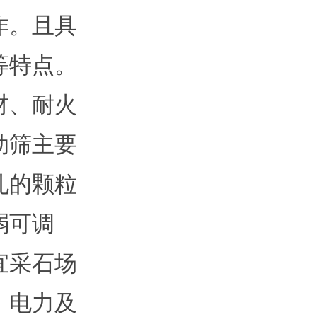
作。且具
等特点。
材、耐火
动筛主要
孔的颗粒
弱可调
宜采石场
、电力及