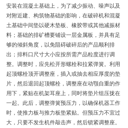
安装在混凝土基础上，为了减少振动、噪声以及
对附近建、构筑物基础的影响，在破碎机和混凝
土基础中间垫以硬木垫板、橡胶带或其他减振材
料；基础的排矿槽要铺设一层金属板，并具有足
够的倾斜角度，以免阻碍破碎后的产品顺利排
出；排料口尺寸大小应按所需产品粒度进行调
整。调整时，应先松开形螺栓和拉紧弹簧。利用
起顶螺栓顶开调整座，插入或抽去相应厚度的垫
片，然后退回起顶螺栓，调整座在动颚自重的作
用下，紧贴在机架耳座上，同时将垫片组压拢在
一起。此后，调整弹簧预压力，以确保机器工作
时，使推力板与推力板垫紧贴。但预压力不宜过
大，只要不发生机件敲击声，然后锁紧调整座。